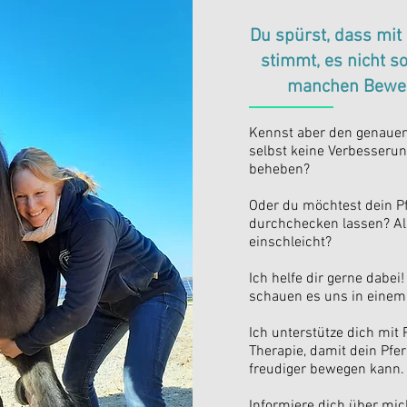
Du spürst, dass mit
stimmt, es nicht so
manchen Bewe
Kennst aber den genauen 
selbst keine Verbesserun
beheben?
Oder du möchtest dein Pf
durchchecken lassen? Als
einschleicht?
Ich helfe dir gerne dabei
schauen es uns in eine
Ich unterstütze dich mit
Therapie, damit dein Pfe
freudiger bewegen kann.
Informiere dich über mi