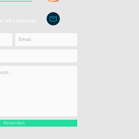
r [at] t-online.de
Absenden