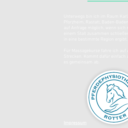
Unterwegs bin ich im Raum Karl
Pforzheim, Rastatt, Baden-Baden
auf Anfrage möglich, wenn sich
einem Stall zusammen schließen
in eine bestimmte Region ergibt.
Für Massagekurse fahre ich auf 
Strecken. Kommt dafür einfach a
es gemeinsam ab.
Impressum