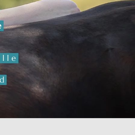
e
lle
rd